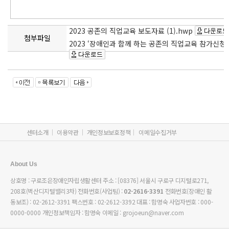
2023 공존의 직업교육 보도자료 (1).hwp
첨부파일
2023 ‘장애인과 함께 하는 공존의 직업교육 참가신청서 
센터소개
이용약관
개인정보보호정책
이메일수집거부
About Us
상호명 : 구로조은장애인자립생활센터 주소 : [08376] 서울시 구로구 디지털로271,
208호(벽산디지털밸리3차) 전화번호(사업팀) :
02-2616-3391
전화번호(장애인 활
동보조) : 02-2612-3391 팩스번호 : 02-2612-3392 대표 : 함명숙 사업자번호 :
000-
0000-0000
개인정보책임자 : 함명숙 이메일 :
grojoeun@naver.com